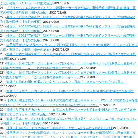
ことが発覚…（ﾌﾞﾙﾌﾞﾙ」＝韓国の反応
2026/08/06
21 -
「そうやって笛を吹かせるんだよ」韓国サッカー協会がW杯・五輪予選で審判に性的接待、高
官の発言に批判殺到【海外の反応】
2026/08/06
22 -
外国人「2002年W杯は?」韓国サッカーに衝撃的不祥事！W杯予選でレフリーへの性的接待発
覚！海外騒然！【海外の反応】
2026/08/06
23 -
外国人「2002年W杯は?」韓国サッカーに衝撃的不祥事！W杯予選でレフリーへの性的接待発
覚！海外騒然！【海外の反応】
2026/08/06
24 -
外国人「2002年W杯は?」韓国サッカーに衝撃的不祥事！W杯予選でレフリーへの性的接待発
覚！海外騒然！【海外の反応】
2026/08/06
25 -
大谷翔平が25＆26号ホームラン、3安打の猛打賞もチームはまさかの6連敗、ドジャース対カブ
ス戦・実況スレの翻訳（海外の反応）
2026/08/06
26 -
海外「日本で初めて梅干しなるものを食べた」日本旅行で食べた変わった食べ物に対する海外
の反応
2026/08/06
27 -
韓国人「日本ではテーブルに肘をついてはいけない？日本の食事マナーが想像以上に厳格すぎ
て韓国人が衝撃！」→「これが日本の食事マナーか？‥」
2026/08/06
28 -
韓国人「日本ではテーブルに肘をついてはいけない？日本の食事マナーが想像以上に厳格すぎ
て韓国人が衝撃！」→「これが日本の食事マナーか？‥」
2026/08/06
29 -
海外「お前らの国に他愛のない対立ってある？」日本「エスカレーターの立つ位置」
2026/08/06
30 -
海外「ディズニーがゴミのようだ！」日本がアニメ化した米人気SF作品に絶賛の声が殺到中
2026/08/06
31 -
【MLB】村上宗隆がミゲル・バルガスの髪の毛で遊ぶｗｗｗｗ → 「Wソックスの動画は依存度
が高いな」「たった一人でこんなにチームが変わるんだからすごいわ」
2026/08/06
32 -
海外「リアルすぎるだろ・・・」日本にあるテーマパークを訪れた外国人がリアル過ぎて頭を
強打してしまうｗｗ【海外の反応】
2026/08/06
33 -
海外「日本にはこんな特殊な標識があるんだけど皆は見たことある？」→「何これめちゃくち
ゃ可愛いｗｗ」【海外の反応】
2026/08/06
34 -
【炎上】藤沢市「モスク建設と土葬も許可します」→3万人の反対署名も却下
2026/08/05
35 -
韓国国会でサッカー協会関係者、ホン・ミョンボやコーチを呼んだ聴聞会開始→国会議員「な
ぜワールドカップで負けたのだ」「ソン・フンミンを外したのはなぜだ」「ベント監督と再契約し