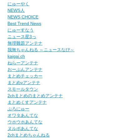
にゅーやく
NEWS人
NEWS CHOICE
Best Trend News
にゅーすなう
ニュース星3っ
無理難題アンテナ
我無ちゃんねる ～ニュースなび～
kaigai.ch
ねらーアンテナ
おーぷんアンテナ
まとめチェッカー
まとめνアンテナ
スモールタウン
2chまとめのまとめアンテナ
まとめくすアンテナ
ぶろにゅー
オワタあんてな
ウホウホあんてな
ヌルポあんてな
2chまとめちゃんねる