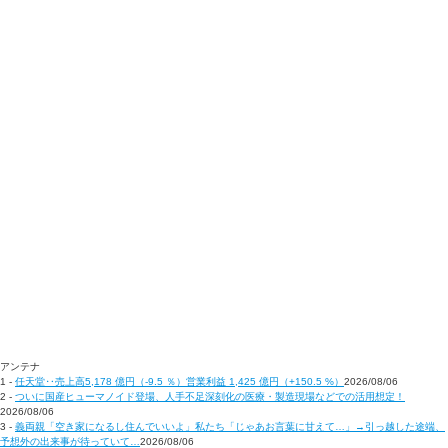
アンテナ
1 -
任天堂‥売上高5,178 億円（-9.5 ％）営業利益 1,425 億円（+150.5 %）
2026/08/06
2 -
ついに国産ヒューマノイド登場、人手不足深刻化の医療・製造現場などでの活用想定！
2026/08/06
3 -
義両親「空き家になるし住んでいいよ」私たち「じゃあお言葉に甘えて…」→引っ越した途端、
予想外の出来事が待っていて…
2026/08/06