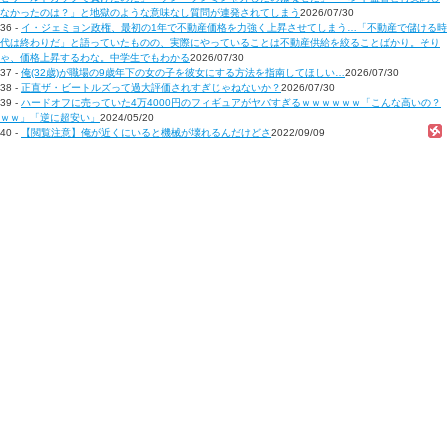
なかったのは？」と地獄のような意味なし質問が連発されてしまう
2026/07/30
36 -
イ・ジェミョン政権、最初の1年で不動産価格を力強く上昇させてしまう…「不動産で儲ける時
代は終わりだ」と語っていたものの、実際にやっていることは不動産供給を絞ることばかり。そり
ゃ、価格上昇するわな。中学生でもわかる
2026/07/30
37 -
俺(32歳)が職場の9歳年下の女の子を彼女にする方法を指南してほしい…
2026/07/30
38 -
正直ザ・ビートルズって過大評価されすぎじゃねないか？
2026/07/30
39 -
ハードオフに売っていた4万4000円のフィギュアがヤバすぎるｗｗｗｗｗｗ「こんな高いの？
ｗｗ」「逆に超安い」
2024/05/20
40 -
【閲覧注意】俺が近くにいると機械が壊れるんだけどさ
2022/09/09