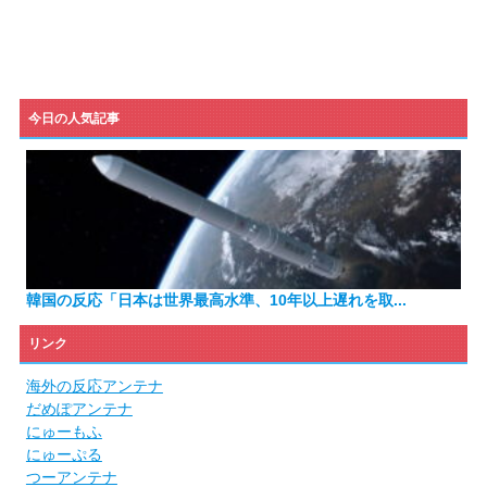
今日の人気記事
韓国の反応「日本は世界最高水準、10年以上遅れを取...
リンク
海外の反応アンテナ
だめぽアンテナ
にゅーもふ
にゅーぷる
つーアンテナ