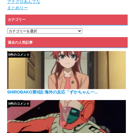
アナグロあんてな
まとめりー
カテゴリー
カ
テ
ゴ
過去の人気記事
リ
ー
0件のコメント
SHIROBAKO第9話:海外の反応「ずかちゃん一...
0件のコメント