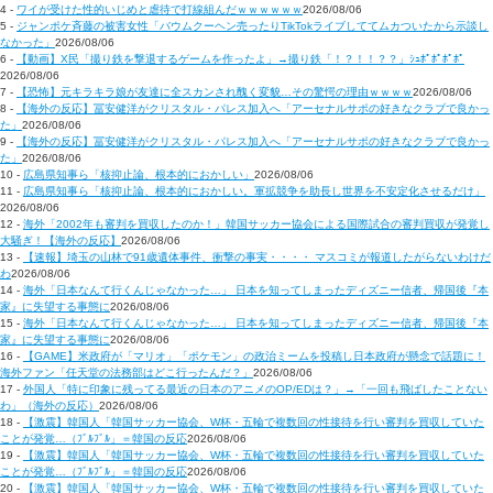
4 -
ワイが受けた性的いじめと虐待で打線組んだｗｗｗｗｗｗ
2026/08/06
5 -
ジャンポケ斉藤の被害女性「バウムクーヘン売ったりTikTokライブしててムカついたから示談し
なかった」
2026/08/06
6 -
【動画】X民「撮り鉄を撃退するゲームを作ったよ」→撮り鉄「！？！！？？」ｼｭﾎﾟﾎﾟﾎﾟﾎﾟ
2026/08/06
7 -
【恐怖】元キラキラ娘が友達に全スカンされ醜く変貌…その驚愕の理由ｗｗｗｗ
2026/08/06
8 -
【海外の反応】冨安健洋がクリスタル・パレス加入へ「アーセナルサポの好きなクラブで良かっ
た」
2026/08/06
9 -
【海外の反応】冨安健洋がクリスタル・パレス加入へ「アーセナルサポの好きなクラブで良かっ
た」
2026/08/06
10 -
広島県知事ら「核抑止論、根本的におかしい」
2026/08/06
11 -
広島県知事ら「核抑止論、根本的におかしい。軍拡競争を助長し世界を不安定化させるだけ」
2026/08/06
12 -
海外「2002年も審判を買収したのか！」韓国サッカー協会による国際試合の審判買収が発覚し
大騒ぎ！【海外の反応】
2026/08/06
13 -
【速報】埼玉の山林で91歳遺体事件、衝撃の事実・・・・ マスコミが報道したがらないわけだ
わ
2026/08/06
14 -
海外「日本なんて行くんじゃなかった…」 日本を知ってしまったディズニー信者、帰国後『本
家』に失望する事態に
2026/08/06
15 -
海外「日本なんて行くんじゃなかった…」 日本を知ってしまったディズニー信者、帰国後『本
家』に失望する事態に
2026/08/06
16 -
【GAME】米政府が「マリオ」「ポケモン」の政治ミームを投稿し日本政府が懸念で話題に！
海外ファン「任天堂の法務部はどこ行ったんだ？」
2026/08/06
17 -
外国人「特に印象に残ってる最近の日本のアニメのOP/EDは？」→「一回も飛ばしたことない
わ」（海外の反応）
2026/08/06
18 -
【激震】韓国人「韓国サッカー協会、W杯・五輪で複数回の性接待を行い審判を買収していた
ことが発覚…（ﾌﾞﾙﾌﾞﾙ」＝韓国の反応
2026/08/06
19 -
【激震】韓国人「韓国サッカー協会、W杯・五輪で複数回の性接待を行い審判を買収していた
ことが発覚…（ﾌﾞﾙﾌﾞﾙ」＝韓国の反応
2026/08/06
20 -
【激震】韓国人「韓国サッカー協会、W杯・五輪で複数回の性接待を行い審判を買収していた