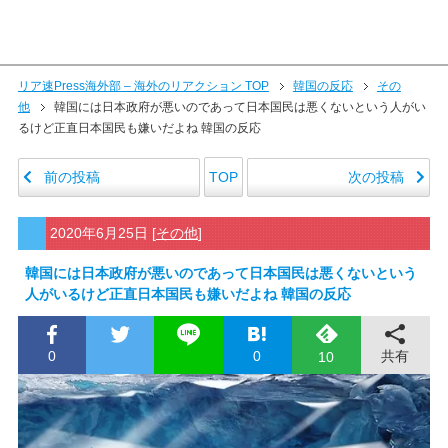
リア速Press海外部 – 海外のリアクション TOP
韓国の反応
その
他
韓国には日本政府が悪いのであって日本国民は悪くないという人がい
るけど正直日本国民も嫌いだよね 韓国の反応
前の投稿
次の投稿
TOP
2020年6月25日
[
その他
]
韓国には日本政府が悪いのであって日本国民は悪くないという
人がいるけど正直日本国民も嫌いだよね 韓国の反応
0
0
共有
10