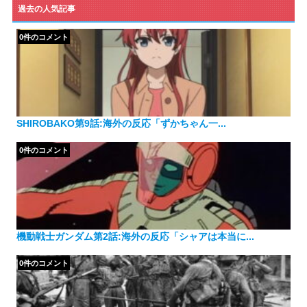
ゴ
過去の人気記事
リ
ー
0件のコメント
SHIROBAKO第9話:海外の反応「ずかちゃん一...
0件のコメント
機動戦士ガンダム第2話:海外の反応「シャアは本当に...
0件のコメント