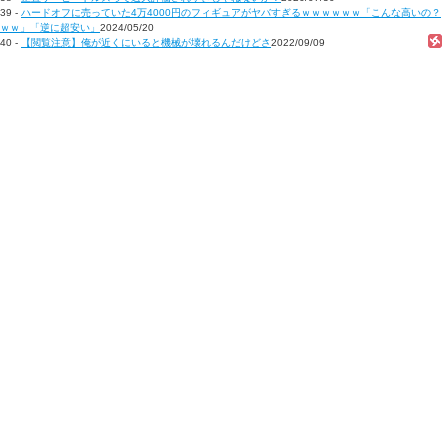
39 -
ハードオフに売っていた4万4000円のフィギュアがヤバすぎるｗｗｗｗｗｗ「こんな高いの？
ｗｗ」「逆に超安い」
2024/05/20
40 -
【閲覧注意】俺が近くにいると機械が壊れるんだけどさ
2022/09/09