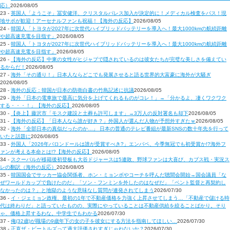
応）
2026/08/05
23 -
英国人「ようこそ」冨安健洋、クリスタルパレス加入が決定的に！メディカル検査をパス！現
地サポが歓迎！アーセナルファンも祝福！【海外の反応】
2026/08/05
24 -
韓国人「トヨタが2027年に次世代ハイブリッドバッテリーを導入へ！最大1000kmの航続距離
や超高速充電を目指す」
2026/08/05
25 -
韓国人「トヨタが2027年に次世代ハイブリッドバッテリーを導入へ！最大1000kmの航続距離
や超高速充電を目指す」
2026/08/05
26 -
【海外の反応】中東の女性がヒジャブで隠されているのは彼女たちが完璧な美しさを備えてい
るからだ！
2026/08/05
27 -
海外「その通り！」日本人ならどこでも発展させると語る世界的大富豪に海外が大騒ぎ
2026/08/05
28 -
海外の反応：韓国が日本の防衛白書の竹島記述に抗議
2026/08/05
29 -
海外「日本の電車旅で最高に気分を上げてくれるものがコレ！」→「分かるよ、凄くワクワク
する・・・！」【海外の反応】
2026/08/05
30 -
【炎上】藤沢市「モスク建設と土葬も許可します」→3万人の反対署名も却下
2026/08/05
31 -
【海外の反応】「日本人なら誰が好き？」外国人が選んだ人物が予想外すぎたｗ
2026/08/05
32 -
海外「全部日本の真似だったのか…」 日本の普通のテレビ番組が最新SNSの数十年先を行って
いたと話題に
2026/08/05
33 -
外国人「2026年バロンドールは誰が受賞すべき?」エンバペ、今季無冠でも初受賞か!?海外フ
ァンが考える本命とは!?【海外の反応】
2026/08/05
34 -
スクーバルが移籍後初登板も大谷ドジャースは5連敗、野球ファンは大喜び、カブス戦・実況ス
レの翻訳（海外の反応）
2026/08/05
35 -
韓国国会でサッカー協会関係者、ホン・ミョンボやコーチを呼んだ聴聞会開始→国会議員「な
ぜワールドカップで負けたのだ」「ソン・フンミンを外したのはなぜだ」「ベント監督と再契約し
なかったのは？」と地獄のような意味なし質問が連発されてしまう
2026/07/30
36 -
イ・ジェミョン政権、最初の1年で不動産価格を力強く上昇させてしまう…「不動産で儲ける時
代は終わりだ」と語っていたものの、実際にやっていることは不動産供給を絞ることばかり。そり
ゃ、価格上昇するわな。中学生でもわかる
2026/07/30
37 -
俺(32歳)が職場の9歳年下の女の子を彼女にする方法を指南してほしい…
2026/07/30
38 -
正直ザ・ビートルズって過大評価されすぎじゃねないか？
2026/07/30