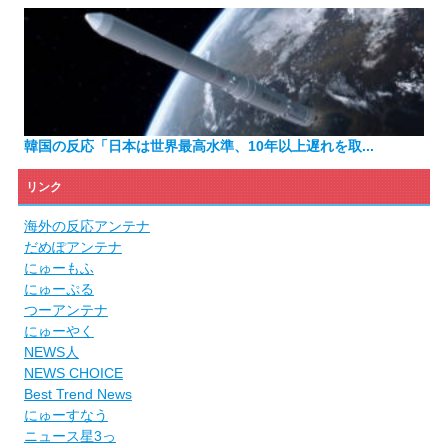
韓国の反応「日本は世界最高水準、10年以上遅れを取...
リンク
海外の反応アンテナ
だめぽアンテナ
にゅーもふ
にゅーぷる
つーアンテナ
にゅーやく
NEWS人
NEWS CHOICE
Best Trend News
にゅーすなう
ニュース星3っ