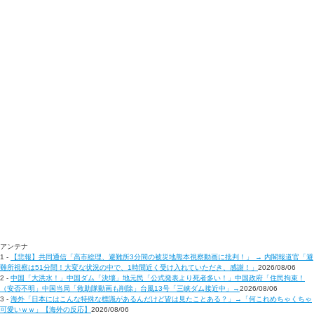
アンテナ
1 -
【悲報】共同通信「高市総理、避難所3分間の被災地熊本視察動画に批判！」 → 内閣報道官「避
難所視察は51分間！大変な状況の中で、1時間近く受け入れていただき、感謝！」
2026/08/06
2 -
中国「大洪水！」中国ダム「決壊」地元民「公式発表より死者多い！」中国政府「住民拘束！
（安否不明」中国当局「救助隊動画も削除」台風13号「三峡ダム接近中」→
2026/08/06
3 -
海外「日本にはこんな特殊な標識があるんだけど皆は見たことある？」→「何これめちゃくちゃ
可愛いｗｗ」【海外の反応】
2026/08/06