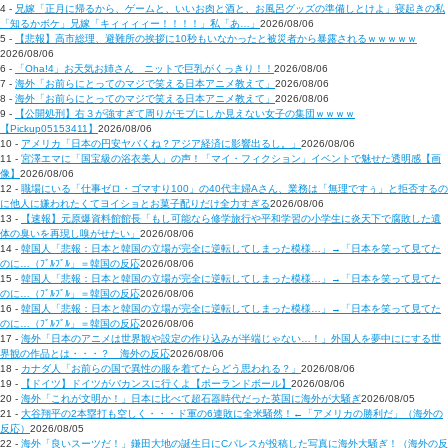
4 -
兄嫁「正月に帰るから、ゲームと、いいお肉と酒と、お風呂グッズの準備しとけよ」寝起きの私
「知るかボケ」兄嫁「キィィィィー！！！！」私「あ…」
2026/08/06
5 -
【悲報】高市総理、避難所の挨拶に10秒もいなかったと被災者から暴露されるｗｗｗｗｗ
2026/08/06
6 -
「Oha!4」お天気お姉さん ニットで巨乳がくっきり！！
2026/08/06
7 -
海外「お前らにとってのマジで笑える日本アニメ教えて」
2026/08/06
8 -
海外「お前らにとってのマジで笑える日本アニメ教えて」
2026/08/06
9 -
【公開処刑】右３が強すぎて周りがモブにしか見えない女子の集団ｗｗｗｗ
【Pickup05153411】
2026/08/06
10 -
アメリカ「日本の円安ヤバくね？アジア経済に影響出るし。」
2026/08/06
11 -
宮澤エマに「国宝級の浴衣美人」の声！「マイ・フィクション」イベントで魅せた透明感【画
像】
2026/08/06
12 -
職場にいる「仕事ゼロ・ゴマすり100」の40代主婦Aさん、業務は「無理ですぅ」と拒否するの
に他人に嫌われたくてヨイショとお菓子配りだけ全力すぎる
2026/08/06
13 -
【速報】元原爆資料館館長「もし可能なら修学旅行や平和学習の小学生に炎天下で腐敗した遺
体の臭いを再現し嗅がせたい」
2026/08/06
14 -
韓国人「悲報：日本と韓国の立場が完全に逆転してしまった模様…」→「日本を笑って見てた
のに…（ﾌﾞﾙﾌﾞﾙ」＝韓国の反応
2026/08/06
15 -
韓国人「悲報：日本と韓国の立場が完全に逆転してしまった模様…」→「日本を笑って見てた
のに…（ﾌﾞﾙﾌﾞﾙ」＝韓国の反応
2026/08/06
16 -
韓国人「悲報：日本と韓国の立場が完全に逆転してしまった模様…」→「日本を笑って見てた
のに…（ﾌﾞﾙﾌﾞﾙ」＝韓国の反応
2026/08/06
17 -
海外「日本のアニメは世界観や設定の作り込みが半端じゃない…！」外国人を夢中ににする世
界観の作品とは・・・？ 海外の反応
2026/08/06
18 -
カナダ人「お前らの国で異性の服を着てたらどう思われる？」
2026/08/06
19 -
【ドイツ】ドイツがバカンスに行くよ【ポーランドボール】
2026/08/06
20 -
海外「これが文明か！」日本に比べて超石器時代だった英国に海外が大騒ぎ
2026/08/05
21 -
大谷翔平の2本塁打も空しく・・・ド軍の6連敗に全米騒然！←「アメリカの勝利だ」（海外の
反応）
2026/08/05
22 -
海外「良いスーツだ！」鎌田大地の誕生日にCパレスが投稿した写真に海外大騒ぎ！（海外の反