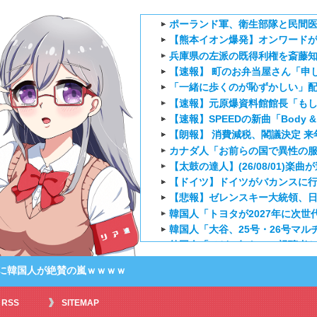
ポーランド軍、衛生部隊と民間
【熊本イオン爆発】オンワードが
兵庫県の左派の既得利権を斎藤知
【速報】 町のお弁当屋さん「申し
「一緒に歩くのが恥ずかしい」配
【速報】元原爆資料館館長「もし
【速報】SPEEDの新曲「Body 
【朗報】 消費減税、閣議決定 来
カナダ人「お前らの国で異性の
【太鼓の達人】(26/08/01)楽曲が追
【ドイツ】ドイツがバカンスに
【悲報】ゼレンスキー大統領、日
韓国人「トヨタが2027年に次世代
韓国人「大谷、25号・26号マル
外国人「ひどい奴なのに視聴者
海外の反応アニメ【ONE PIEC
に韓国人が絶賛の嵐ｗｗｗｗ
海外「お堅いうちの家族に見せ
海外の反応【HUNTER×HUNT
RSS
SITEMAP
海外「伏線回収凄すぎ…」アニメ