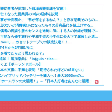
医療従事者が参加した戦場医療訓練を実施！
亡くなった従業員の3名の経緯を説明
事が全面廃止、「県が何をするねん？」と存在意義そのもの...
訳ないが消費税1%になったらその分商品代を値上げする...
偶者の容姿や服のセンスを過剰に気にする人の神経が理解で...
可能なら修学旅行や平和学習の小学生に炎天下で腐敗した遺...
& Soul」、カセットテープでの販売決定！！ ...
年4月から2年間1％に
服を着てたらどう思われる？」
加！ 追加楽曲に「ln(guis・tics...
行くよ【ポーランドボール】
本の支援に不満を表明 「期待されたほどの成果ない」
ハイブリッドバッテリーを導入へ！最大1000kmの...
チホームランの大活躍！」→「日本人打者はあんなに活躍...
から愛される日本のアニメキャラがこちら」（海外の反応）
E】第1172話感想「ちょっと今はルフィを擁護する...
るべき日本アニメはなんだろう？」
ER】第416話感想「おいおい、文字が少なくてスッ...
『黄泉のツガイ』第17話 海外反応