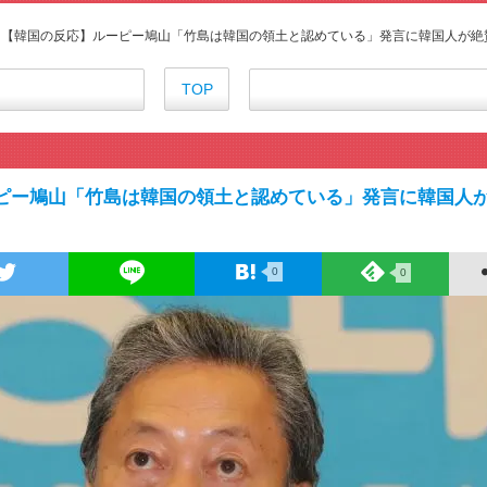
『アニメ海外の反応』無職転生Ⅲ
海外の反応アニメ【BLEACH 千
【韓国の反応】ルーピー鳩山「竹島は韓国の領土と認めている」発言に韓国人が絶
海外「今期のダークホース」20
海外「まさか日本アニメがここま
TOP
海外の反応【天幕のジャードゥーガ
外国人「ジャンプ公式から謎の動
海外「心が和む…」これ描いて死
外国人「日本のアニメを見て初めて
ピー鳩山「竹島は韓国の領土と認めている」発言に韓国人
海外「鬱な気分になるわ…」ヤニ
【朗報】齋藤飛鳥、前屈みで完
155cm55kgの女性の食事より2
0
0
舌を絡ませて、唾液交換して──
舌を絡ませて、唾液交換して──
すまん熊本やがコンビニに食品
【戦争は話し合いで解決】と主張
海外「日本よ、お前がナンバーワ
正直ザ・ビートルズって過大評
まとめチェッカーは閉鎖しました
まとめチェッカーは閉鎖しました
ハードオフに売っていた4万400