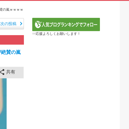
 ～異世界行ったら本気だす～（3期） 第6話
年血戦篇-禍進譚-】第42話感想「この言葉を聞ける...
賛の嵐ｗｗｗｗ
26年夏アニメ海外人気ランキング（4週目）
で泣けるなんて…！」海外のアニメファンが初めて泣いた日...
次の投稿
ル】6話 ドレゲネの過去回良すぎた…アニメ・オブ・ザ...
↑↑応援よろしくお願いします！
画がまもなく公開される模様」→「まさか本当にくるのか？...
ね 第5話の海外反応
泣いた作品は？」→「2000年代の3大泣けるアニメ」...
が絶賛の嵐
ねこ第5話の海外反応
全に見えてる動画が拡散されてしまう…
43cm120kgのダチョウの食事の方がヘルシー...
共有
 ちゅっちゅしながらの濃厚エッ画像♪
 ちゅっちゅしながらの濃厚エッ画像♪
も水もない
していたひろゆきさん ゆたぼんにとどめを刺されるｗｗｗ
ンだ」 熊本地震直後の日本の対応のスピードに世界が衝撃
価されすぎじゃねないか？
。RSSの解除をお願いします。
。RSSの解除をお願いします。
0円のフィギュアがヤバすぎるｗｗｗｗｗｗ「こんな高い...