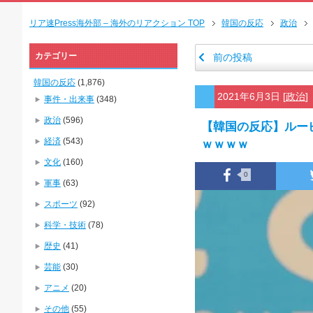
リア速Press海外部 – 海外のリアクション TOP
韓国の反応
政治
カテゴリー
前の投稿
韓国の反応
(1,876)
2021年6月3日
[
政治
]
事件・出来事
(348)
政治
(596)
【韓国の反応】ルー
経済
(543)
ｗｗｗｗ
文化
(160)
0
軍事
(63)
スポーツ
(92)
科学・技術
(78)
歴史
(41)
芸能
(30)
アニメ
(20)
その他
(55)