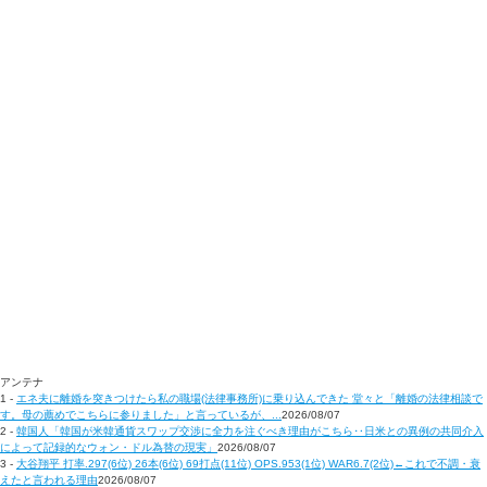
アンテナ
1 -
エネ夫に離婚を突きつけたら私の職場(法律事務所)に乗り込んできた 堂々と「離婚の法律相談で
す。母の薦めでこちらに参りました」と言っているが、...
2026/08/07
2 -
韓国人「韓国が米韓通貨スワップ交渉に全力を注ぐべき理由がこちら‥日米との異例の共同介入
によって記録的なウォン・ドル為替の現実」
2026/08/07
3 -
大谷翔平 打率.297(6位) 26本(6位) 69打点(11位) OPS.953(1位) WAR6.7(2位)←これで不調・衰
えたと言われる理由
2026/08/07