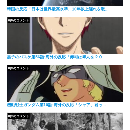
韓国の反応「日本は世界最高水準、10年以上遅れを取...
0件のコメント
黒子のバスケ第56話:海外の反応「赤司は睾丸を２０...
0件のコメント
機動戦士ガンダム第10話:海外の反応「シャア、君っ...
0件のコメント