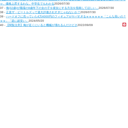
ゃ、価格上昇するわな。中学生でもわかる
2026/07/30
37 -
俺(32歳)が職場の9歳年下の女の子を彼女にする方法を指南してほしい…
2026/07/30
38 -
正直ザ・ビートルズって過大評価されすぎじゃねないか？
2026/07/30
39 -
ハードオフに売っていた4万4000円のフィギュアがヤバすぎるｗｗｗｗｗｗ「こんな高いの？
ｗｗ」「逆に超安い」
2024/05/20
40 -
【閲覧注意】俺が近くにいると機械が壊れるんだけどさ
2022/09/09