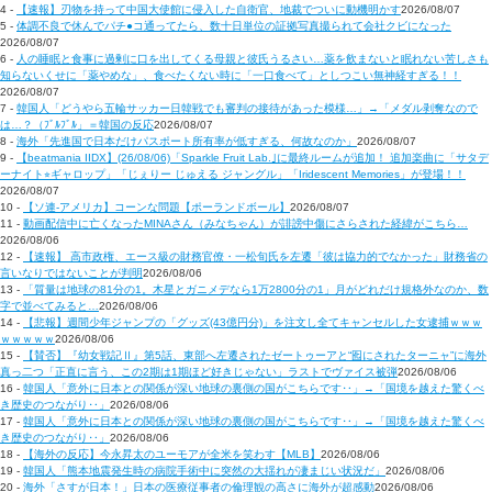
4 -
【速報】刃物を持って中国大使館に侵入した自衛官、地裁でついに動機明かす
2026/08/07
5 -
体調不良で休んでパチ●コ通ってたら、数十日単位の証拠写真撮られて会社クビになった
2026/08/07
6 -
人の睡眠と食事に過剰に口を出してくる母親と彼氏うるさい…薬を飲まないと眠れない苦しさも
知らないくせに「薬やめな」、食べたくない時に「一口食べて」としつこい無神経すぎる！！
2026/08/07
7 -
韓国人「どうやら五輪サッカー日韓戦でも審判の接待があった模様…」→「メダル剥奪なので
は…？（ﾌﾞﾙﾌﾞﾙ」＝韓国の反応
2026/08/07
8 -
海外「先進国で日本だけパスポート所有率が低すぎる、何故なのか」
2026/08/07
9 -
【beatmania IIDX】(26/08/06)「Sparkle Fruit Lab.｣に最終ルームが追加！ 追加楽曲に「サタデ
ーナイト⭐︎ギャロップ」「じぇりー じゅえる ジャングル」「Iridescent Memories」が登場！！
2026/08/07
10 -
【ソ連-アメリカ】コーンな問題【ポーランドボール】
2026/08/07
11 -
動画配信中に亡くなったMINAさん（みなちゃん）が誹謗中傷にさらされた経緯がこちら…
2026/08/06
12 -
【速報】 高市政権、エース級の財務官僚・一松旬氏を左遷「彼は協力的でなかった」財務省の
言いなりではないことが判明
2026/08/06
13 -
「質量は地球の81分の1。木星とガニメデなら1万2800分の1」月がどれだけ規格外なのか、数
字で並べてみると…
2026/08/06
14 -
【悲報】週間少年ジャンプの「グッズ(43億円分)」を注文し全てキャンセルした女逮捕ｗｗｗ
ｗｗｗｗｗ
2026/08/06
15 -
【賛否】『幼女戦記Ⅱ』第5話、東部へ左遷されたゼートゥーアと“囮にされたターニャ”に海外
真っ二つ「正直に言う、この2期は1期ほど好きじゃない」ラストでヴァイス被弾
2026/08/06
16 -
韓国人「意外に日本との関係が深い地球の裏側の国がこちらです‥」→「国境を越えた驚くべ
き歴史のつながり‥」
2026/08/06
17 -
韓国人「意外に日本との関係が深い地球の裏側の国がこちらです‥」→「国境を越えた驚くべ
き歴史のつながり‥」
2026/08/06
18 -
【海外の反応】今永昇太のユーモアが全米を笑わす【MLB】
2026/08/06
19 -
韓国人「熊本地震発生時の病院手術中に突然の大揺れが凄まじい状況だ」
2026/08/06
20 -
海外「さすが日本！」日本の医療従事者の倫理観の高さに海外が超感動
2026/08/06