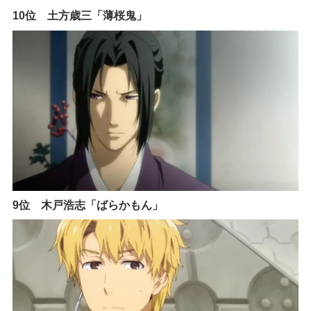
10位 土方歳三「薄桜鬼」
9位 木戸浩志「ばらかもん」