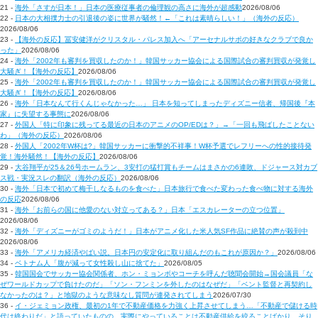
21 -
海外「さすが日本！」日本の医療従事者の倫理観の高さに海外が超感動
2026/08/06
22 -
日本の大相撲力士の引退後の姿に世界が騒然！←「これは素晴らしい！」（海外の反応）
2026/08/06
23 -
【海外の反応】冨安健洋がクリスタル・パレス加入へ「アーセナルサポの好きなクラブで良か
った」
2026/08/06
24 -
海外「2002年も審判を買収したのか！」韓国サッカー協会による国際試合の審判買収が発覚し
大騒ぎ！【海外の反応】
2026/08/06
25 -
海外「2002年も審判を買収したのか！」韓国サッカー協会による国際試合の審判買収が発覚し
大騒ぎ！【海外の反応】
2026/08/06
26 -
海外「日本なんて行くんじゃなかった…」 日本を知ってしまったディズニー信者、帰国後『本
家』に失望する事態に
2026/08/06
27 -
外国人「特に印象に残ってる最近の日本のアニメのOP/EDは？」→「一回も飛ばしたことない
わ」（海外の反応）
2026/08/06
28 -
外国人「2002年W杯は?」韓国サッカーに衝撃的不祥事！W杯予選でレフリーへの性的接待発
覚！海外騒然！【海外の反応】
2026/08/06
29 -
大谷翔平が25＆26号ホームラン、3安打の猛打賞もチームはまさかの6連敗、ドジャース対カブ
ス戦・実況スレの翻訳（海外の反応）
2026/08/06
30 -
海外「日本で初めて梅干しなるものを食べた」日本旅行で食べた変わった食べ物に対する海外
の反応
2026/08/06
31 -
海外「お前らの国に他愛のない対立ってある？」日本「エスカレーターの立つ位置」
2026/08/06
32 -
海外「ディズニーがゴミのようだ！」日本がアニメ化した米人気SF作品に絶賛の声が殺到中
2026/08/06
33 -
海外「アメリカ経済やばい説。日本円の安定化に取り組んだのもこれが原因か？」
2026/08/06
34 -
ベトナム人「腹が減って女性殺し山に捨てた」
2026/08/05
35 -
韓国国会でサッカー協会関係者、ホン・ミョンボやコーチを呼んだ聴聞会開始→国会議員「な
ぜワールドカップで負けたのだ」「ソン・フンミンを外したのはなぜだ」「ベント監督と再契約し
なかったのは？」と地獄のような意味なし質問が連発されてしまう
2026/07/30
36 -
イ・ジェミョン政権、最初の1年で不動産価格を力強く上昇させてしまう…「不動産で儲ける時
代は終わりだ」と語っていたものの、実際にやっていることは不動産供給を絞ることばかり。そり