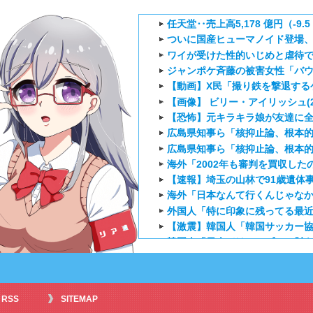
任天堂‥売上高5,178 億円（-9.5 ％
ついに国産ヒューマノイド登場
ワイが受けた性的いじめと虐待
ジャンポケ斉藤の被害女性「バウム
【動画】X民「撮り鉄を撃退するゲ
【画像】 ビリー・アイリッシュ(
【恐怖】元キラキラ娘が友達に
広島県知事ら「核抑止論、根本
広島県知事ら「核抑止論、根本
海外「2002年も審判を買収した
【速報】埼玉の山林で91歳遺体事
海外「日本なんて行くんじゃなか
外国人「特に印象に残ってる最近の
【激震】韓国人「韓国サッカー協
韓国人「日本ではテーブルに肘を
【海外の反応】正反対な君と僕2
海外「お前らにとってのマジで
『アニメ海外の反応』幼女戦記Ⅱ
RSS
SITEMAP
海外「日本のアニメは世界観や設