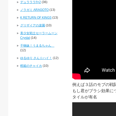
デュラララ!!×2
(36)
ノラガミ ARAGOTO
(13)
K RETURN OF KINGS
(13)
グリザイアの楽園
(10)
美少女戦士セーラームーン
Crystal
(14)
干物妹！うまるちゃん
(12)
ゆるゆり さん☆ハイ！
(12)
棺姫のチャイカ
(10)
例えば３話のモブの戦闘
もし君がブラシ効果に
タイルが有名