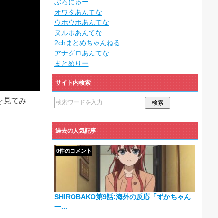
ぶろにゅー
オワタあんてな
ウホウホあんてな
ヌルポあんてな
2chまとめちゃんねる
アナグロあんてな
まとめりー
サイト内検索
を見てみ
過去の人気記事
0件のコメント
SHIROBAKO第9話:海外の反応「ずかちゃん
一...