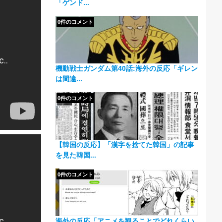
「ゲンド...
0件のコメント
機動戦士ガンダム第40話:海外の反応「ギレン
は間違...
0件のコメント
【韓国の反応】「漢字を捨てた韓国」の記事
を見た韓国...
0件のコメント
海外の反応「アニメを観ることでどれくらい