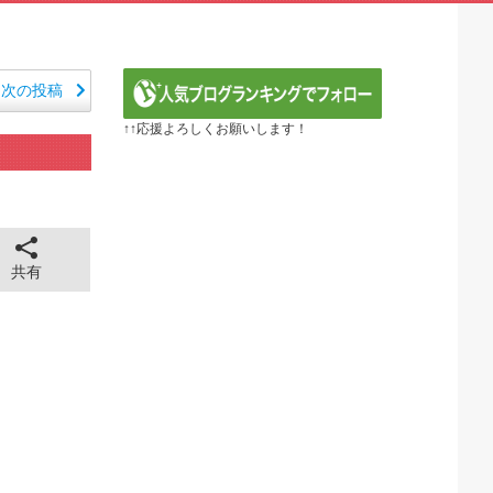
から愛される日本のアニメキャラがこちら」（海外の反応）
E】第1172話感想「ちょっと今はルフィを擁護する...
るべき日本アニメはなんだろう？」
ER】第416話感想「おいおい、文字が少なくてスッ...
次の投稿
『黄泉のツガイ』第17話 海外反応
↑↑応援よろしくお願いします！
 ～異世界行ったら本気だす～（3期） 第6話
年血戦篇-禍進譚-】第42話感想「この言葉を聞ける...
26年夏アニメ海外人気ランキング（4週目）
で泣けるなんて…！」海外のアニメファンが初めて泣いた日...
全に見えてる動画が拡散されてしまう…
43cm120kgのダチョウの食事の方がヘルシー...
共有
 ちゅっちゅしながらの濃厚エッ画像♪
 ちゅっちゅしながらの濃厚エッ画像♪
も水もない
していたひろゆきさん ゆたぼんにとどめを刺されるｗｗｗ
ンだ」 熊本地震直後の日本の対応のスピードに世界が衝撃
価されすぎじゃねないか？
。RSSの解除をお願いします。
。RSSの解除をお願いします。
0円のフィギュアがヤバすぎるｗｗｗｗｗｗ「こんな高い...