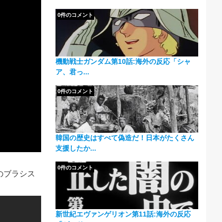
0件のコメント
機動戦士ガンダム第10話:海外の反応「シャ
ア、君っ...
0件のコメント
韓国の歴史はすべて偽造だ！日本がたくさん
支援したか...
0件のコメント
のブラシス
新世紀エヴァンゲリオン第11話:海外の反応