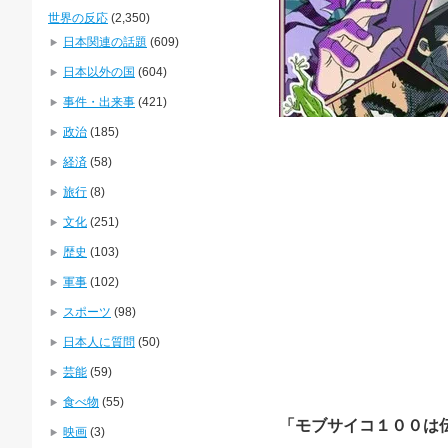
世界の反応
(2,350)
日本関連の話題
(609)
日本以外の国
(604)
事件・出来事
(421)
政治
(185)
経済
(58)
旅行
(8)
文化
(251)
歴史
(103)
軍事
(102)
スポーツ
(98)
日本人に質問
(50)
芸能
(59)
食べ物
(55)
「モブサイコ１００は
映画
(3)