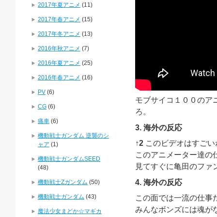
2017年夏アニメ
(11)
2017年春アニメ
(15)
2017年冬アニメ
(13)
2016年秋アニメ
(7)
2016年夏アニメ
(25)
2016年春アニメ
(16)
PV
(6)
モブサイコ１００のア
CG
(6)
ろ。
痛車
(6)
3. 海外の反応
機動戦士ガンダム 逆襲のシ
↑2
このビデオはすごい
ャア
(1)
このアニメーター達の
機動戦士ガンダムSEED
見てすぐに亀田のファ
(48)
4. 海外の反応
機動戦士Zガンダム
(50)
機動戦士ガンダム
(43)
この面では一流の仕事
みんなボンズには魂が
魔法少女まどか☆マギカ