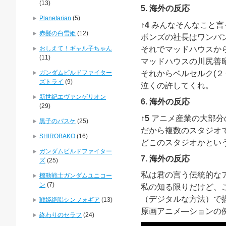
(13)
5. 海外の反応
Planetarian
(5)
↑4
みんなそんなこと言
赤髪の白雪姫
(12)
ボンズの社長はワンパ
おしえて！ギャル子ちゃん
それでマッドハウスか
(11)
マッドハウスの川尻善
ガンダムビルドファイター
それからベルセルク(
ズトライ
(9)
泣くの許してくれ。
新世紀エヴァンゲリオン
6. 海外の反応
(29)
↑5
アニメ産業の大部分
黒子のバスケ
(25)
だから複数のスタジオ
SHIROBAKO
(16)
どこのスタジオかとい
ガンダムビルドファイター
7. 海外の反応
ズ
(25)
私は君の言う伝統的な
機動戦士ガンダムユニコー
ン
(7)
私の知る限りだけど、
（デジタルな方法）で
戦姫絶唱シンフォギア
(13)
原画アニメ―ションの
終わりのセラフ
(24)