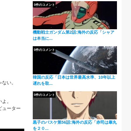
0件のコメント
機動戦士ガンダム第2話:海外の反応「シャア
は本当に...
0件のコメント
韓国の反応「日本は世界最高水準、10年以上
ゃない。
遅れを取...
0件のコメント
いよ。
ピューター
黒子のバスケ第56話:海外の反応「赤司は睾丸
を２０...