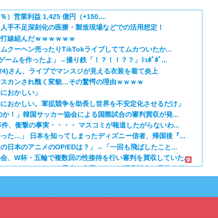
）営業利益 1,425 億円（+150....
、人手不足深刻化の医療・製造現場などでの活用想定！
で打線組んだｗｗｗｗｗｗ
クーヘン売ったりTikTokライブしててムカついたか...
ームを作ったよ」→撮り鉄「！？！！？？」ｼｭﾎﾟﾎﾟ...
24)さん、ライブでマンスジが見える衣装を着て炎上
全スカンされ醜く変貌…その驚愕の理由ｗｗｗｗ
的におかしい」
的におかしい。軍拡競争を助長し世界を不安定化させるだけ」
のか！」韓国サッカー協会による国際試合の審判買収が発...
件、衝撃の事実・・・・ マスコミが報道したがらないわ...
った…」 日本を知ってしまったディズニー信者、帰国後『...
日本のアニメのOP/EDは？」→「一回も飛ばしたこと...
会、W杯・五輪で複数回の性接待を行い審判を買収していた...
ついてはいけない？日本の食事マナーが想像以上に厳格すぎ...
期 5話：西から告白いくとは、ようやった！
笑える日本アニメ教えて」
 第5話
定の作り込みが半端じゃない…！」外国人を夢中ににする世...