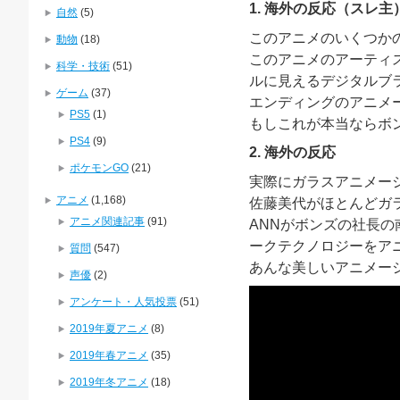
1. 海外の反応（スレ主
自然
(5)
このアニメのいくつか
動物
(18)
このアニメのアーティ
科学・技術
(51)
ルに見えるデジタルブ
ゲーム
(37)
エンディングのアニメ
PS5
(1)
もしこれが本当ならボ
PS4
(9)
2. 海外の反応
ポケモンGO
(21)
実際にガラスアニメー
アニメ
(1,168)
佐藤美代がほとんどガ
アニメ関連記事
(91)
ANNがボンズの社長
ークテクノロジーをア
質問
(547)
あんな美しいアニメー
声優
(2)
アンケート・人気投票
(51)
2019年夏アニメ
(8)
2019年春アニメ
(35)
2019年冬アニメ
(18)