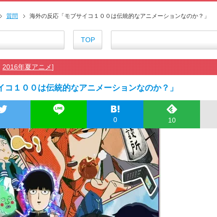
外国人「ひどい奴なのに視聴者
海外の反応アニメ【ONE PIEC
質問
海外の反応「モブサイコ１００は伝統的なアニメーションなのか？」
海外「お堅いうちの家族に見せ
海外の反応【HUNTER×HUNT
TOP
海外「伏線回収凄すぎ…」アニメ
『アニメ海外の反応』無職転生Ⅲ
,
2016年夏アニメ
]
海外の反応アニメ【BLEACH 千
海外「今期のダークホース」20
イコ１００は伝統的なアニメーションなのか？」
海外「まさか日本アニメがここま
【朗報】齋藤飛鳥、前屈みで完
155cm55kgの女性の食事より2
0
10
舌を絡ませて、唾液交換して──
舌を絡ませて、唾液交換して──
すまん熊本やがコンビニに食品
【戦争は話し合いで解決】と主張
海外「日本よ、お前がナンバーワ
正直ザ・ビートルズって過大評
まとめチェッカーは閉鎖しました
まとめチェッカーは閉鎖しました
ハードオフに売っていた4万400