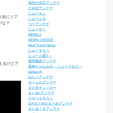
海外の反応アンテナ
だめぽアンテナ
にゅーもふ
本当にリア
にゅーぷる
かな？
つーアンテナ
。
にゅーやく
NEWS人
NEWS CHOICE
Best Trend News
にゅーすなう
ニュース星3っ
無理難題アンテナ
えるけどア
我無ちゃんねる ～ニュースなび～
kaigai.ch
ねらーアンテナ
おーぷんアンテナ
まとめチェッカー
まとめνアンテナ
スモールタウン
2chまとめのまとめアンテナ
まとめくすアンテナ