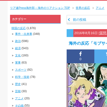
リア速Press海外部 – 海外のリアクション TOP
世界の反応
アニメ
カテゴリー
前の投稿
韓国の反応
(1,876)
2016年8月16日
[
質問
事件・出来事
(348)
政治
(596)
海外の反応「モブサ
経済
(543)
文化
(160)
0
軍事
(63)
スポーツ
(92)
科学・技術
(78)
歴史
(41)
芸能
(30)
アニメ
(20)
その他
(55)