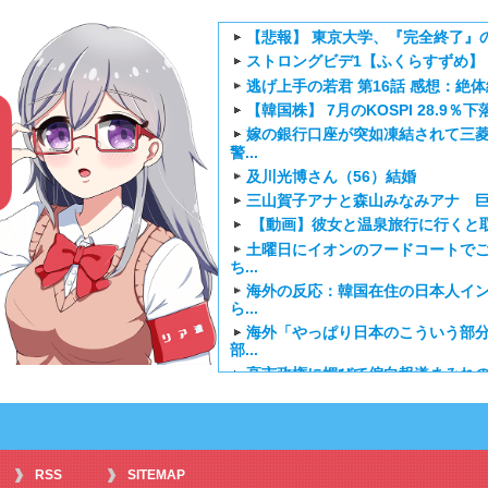
【悲報】 東京大学、『完全終了』
ストロングビデ1【ふくらすずめ】
逃げ上手の若君 第16話 感想：
【韓国株】 7月のKOSPI 28.
嫁の銀行口座が突如凍結されて三菱
警...
及川光博さん（56）結婚
三山賀子アナと森山みなみアナ 巨乳
【動画】彼女と温泉旅行に行くと
土曜日にイオンのフードコートで
ち...
海外の反応：韓国在住の日本人イ
ら...
海外「やっぱり日本のこういう部
部...
高市政権に媚びて偏向報道まみれの
「リア速Press
韓国人「日本がここまでの観光大
さ...
韓国人「韓国サッカー協会の性接待報
海外の反応アニメ【逃げ上手の若君 
RSS
SITEMAP