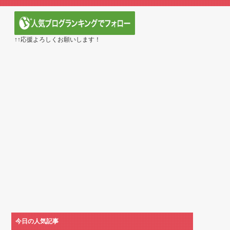
死ね 第6話の海外反応
ネコｗｗｗ」（海外の反応）
こ第6話の海外反応
本のアニメのOP/EDは？」→「一回も飛ばしたこと...
↑↑応援よろしくお願いします！
 5話：西から告白いくとは、ようやった！
える日本アニメ教えて」
第5話
定の作り込みが半端じゃない…！」外国人を夢中ににする
ら愛される日本のアニメキャラがこちら」（海外の反応）
第1172話感想「ちょっと今はルフィを擁護する...
べき日本アニメはなんだろう？」
】第416話感想「おいおい、文字が少なくてスッ...
黄泉のツガイ』第17話 海外反応
に見えてる動画が拡散されてしまう…
cm120kgのダチョウの食事の方がヘルシー...
ちゅっちゅしながらの濃厚エッ画像♪
ちゅっちゅしながらの濃厚エッ画像♪
水もない
ていたひろゆきさん ゆたぼんにとどめを刺されるｗｗｗ
今日の人気記事
だ」 熊本地震直後の日本の対応のスピードに世界が衝撃