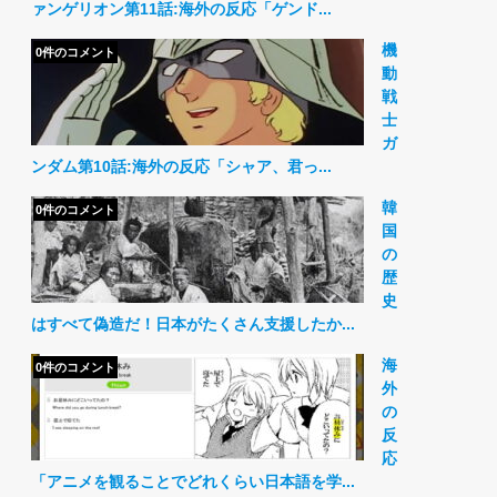
ァンゲリオン第11話:海外の反応「ゲンド...
機
0件のコメント
動
戦
士
ガ
ンダム第10話:海外の反応「シャア、君っ...
韓
0件のコメント
国
の
歴
史
はすべて偽造だ！日本がたくさん支援したか...
海
0件のコメント
外
の
反
応
「アニメを観ることでどれくらい日本語を学...