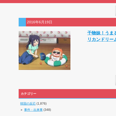
2016年6月19日
干物妹！うま
リカンドリー
カテゴリー
韓国の反応
(1,876)
事件・出来事
(348)