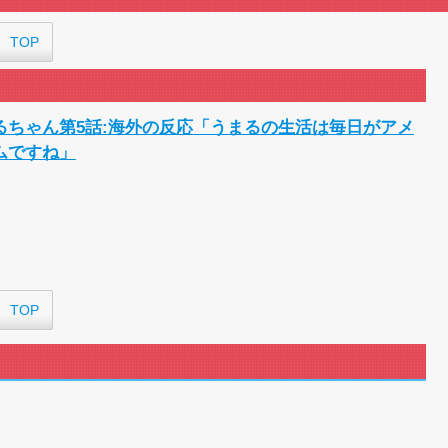
海外「ウルっときた…」これ描いて
外国人「日本のアニメに出てくる
TOP
海外「新キャラもヤバいｗ」ヤニね
外国人「特に印象に残ってる最近の日
【海外の反応】正反対な君と僕2期
海外「お前らにとってのマジで笑
るちゃん第5話:海外の反応「うまるの生活は毎日がアメ
『アニメ海外の反応』幼女戦記Ⅱ 
ムですね」
海外「日本のアニメは世界観や設
世...
外国人「ひどい奴なのに視聴者か
海外の反応アニメ【ONE PIECE】
海外「お堅いうちの家族に見せる
海外の反応【HUNTER×HUNTER
海外「伏線回収凄すぎ…」アニメ『
【朗報】齋藤飛鳥、前屈みで完全
TOP
155cm55kgの女性の食事より243
舌を絡ませて、唾液交換して── 
舌を絡ませて、唾液交換して── 
すまん熊本やがコンビニに食品も
【戦争は話し合いで解決】と主張し
海外「日本よ、お前がナンバーワン