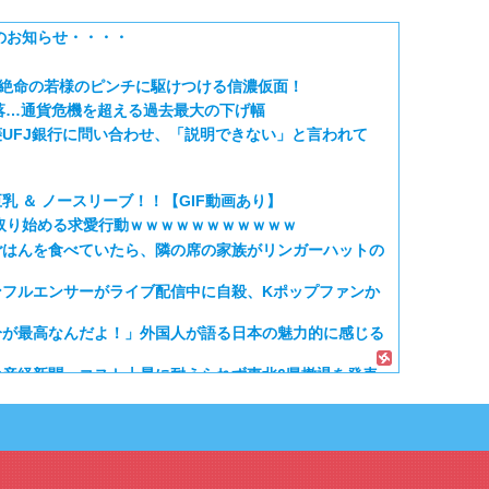
のお知らせ・・・・
絶体絶命の若様のピンチに駆けつける信濃仮面！
9％下落…通貨危機を超える過去最大の下げ幅
UFJ銀行に問い合わせ、「説明できない」と言われて
 ＆ ノースリーブ！！【GIF動画あり】
取り始める求愛行動ｗｗｗｗｗｗｗｗｗｗｗ
ごはんを食べていたら、隣の席の家族がリンガーハットの
ンフルエンサーがライブ配信中に自殺、Kポップファンか
分が最高なんだよ！」外国人が語る日本の魅力的に感じる
産経新聞、コスト上昇に耐えられず東北6県撤退を発表
海外部 – 海外のリアクション」のタグ「うまると夏休み」の記事一覧です
国に発展した本当の理由がこちら…」→「昔から日本は愛
道、海外でも大騒ぎに・・・2002年W杯4強の記録...
第二期】第16話感想「中世の戦いに戦車持ってきた奴...