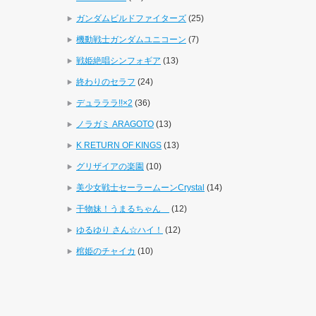
ガンダムビルドファイターズ
(25)
機動戦士ガンダムユニコーン
(7)
戦姫絶唱シンフォギア
(13)
終わりのセラフ
(24)
デュラララ!!×2
(36)
ノラガミ ARAGOTO
(13)
K RETURN OF KINGS
(13)
グリザイアの楽園
(10)
美少女戦士セーラームーンCrystal
(14)
干物妹！うまるちゃん
(12)
ゆるゆり さん☆ハイ！
(12)
棺姫のチャイカ
(10)