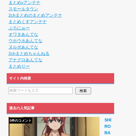
まとめνアンテナ
スモールタウン
2chまとめのまとめアンテナ
まとめくすアンテナ
ぶろにゅー
オワタあんてな
ウホウホあんてな
ヌルポあんてな
2chまとめちゃんねる
アナグロあんてな
まとめりー
サイト内検索
過去の人気記事
SHI
0件のコメント
RO
BA