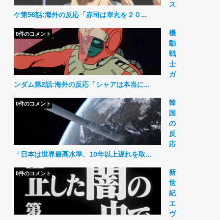
ス
ケ第56話:海外の反応「赤司は睾丸を２０...
機
0件のコメント
動
戦
士
ガ
ンダム第2話:海外の反応「シャアは本当に...
韓
0件のコメント
国
の
反
応
「日本は世界最高水準、10年以上遅れを取...
新
0件のコメント
世
紀
エ
ヴ