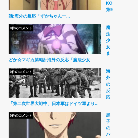
KO
第9
話:海外の反応「ずかちゃん一...
魔
0件のコメント
法
少
女
ま
どか☆マギカ第9話:海外の反応「魔法少女...
海
0件のコメント
外
の
反
応
「第二次世界大戦中、日本軍はドイツ軍より...
黒
0件のコメント
子
の
バ