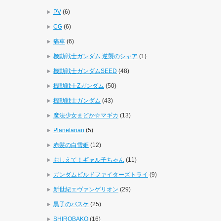
PV
(6)
CG
(6)
痛車
(6)
機動戦士ガンダム 逆襲のシャア
(1)
機動戦士ガンダムSEED
(48)
機動戦士Zガンダム
(50)
機動戦士ガンダム
(43)
魔法少女まどか☆マギカ
(13)
Planetarian
(5)
赤髪の白雪姫
(12)
おしえて！ギャル子ちゃん
(11)
ガンダムビルドファイターズトライ
(9)
新世紀エヴァンゲリオン
(29)
黒子のバスケ
(25)
SHIROBAKO
(16)