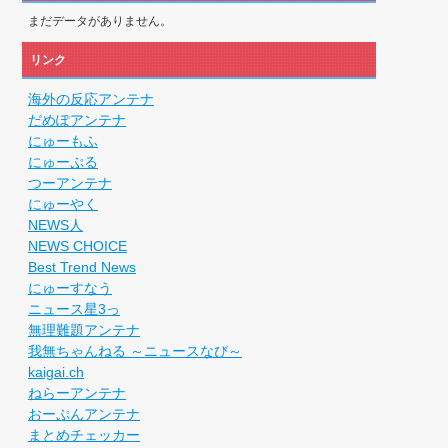
されすぎじゃねないか？
まだデータがありません。
RSSの解除をお願いします。
リンク
RSSの解除をお願いします。
円のフィギュアがヤバすぎるｗｗｗｗｗｗ「こんな高い...
海外の反応アンテナ
械が壊れるんだけどさ
だめぽアンテナ
にゅーもふ
にゅーぷる
つーアンテナ
にゅーやく
NEWS人
NEWS CHOICE
Best Trend News
にゅーすなう
ニュース星3っ
無理難題アンテナ
我無ちゃんねる ～ニュースなび～
kaigai.ch
ねらーアンテナ
おーぷんアンテナ
まとめチェッカー