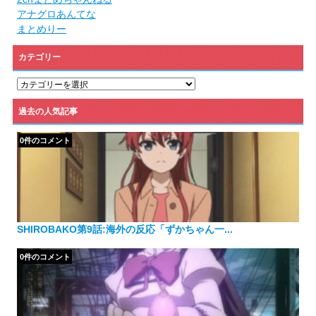
アナグロあんてな
まとめりー
カテゴリー
カ
テ
ゴ
過去の人気記事
リ
ー
0件のコメント
SHIROBAKO第9話:海外の反応「ずかちゃん一...
0件のコメント