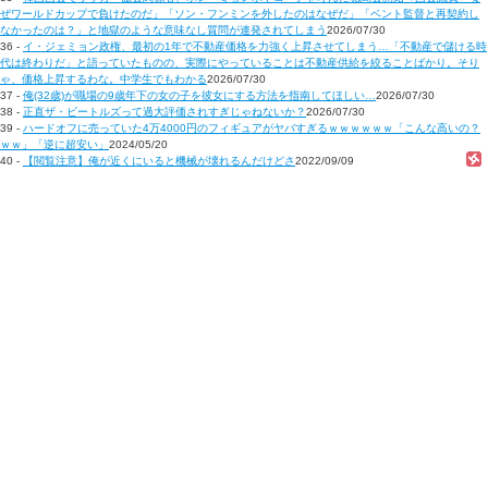
ぜワールドカップで負けたのだ」「ソン・フンミンを外したのはなぜだ」「ベント監督と再契約し
なかったのは？」と地獄のような意味なし質問が連発されてしまう
2026/07/30
36 -
イ・ジェミョン政権、最初の1年で不動産価格を力強く上昇させてしまう…「不動産で儲ける時
代は終わりだ」と語っていたものの、実際にやっていることは不動産供給を絞ることばかり。そり
ゃ、価格上昇するわな。中学生でもわかる
2026/07/30
37 -
俺(32歳)が職場の9歳年下の女の子を彼女にする方法を指南してほしい…
2026/07/30
38 -
正直ザ・ビートルズって過大評価されすぎじゃねないか？
2026/07/30
39 -
ハードオフに売っていた4万4000円のフィギュアがヤバすぎるｗｗｗｗｗｗ「こんな高いの？
ｗｗ」「逆に超安い」
2024/05/20
40 -
【閲覧注意】俺が近くにいると機械が壊れるんだけどさ
2022/09/09