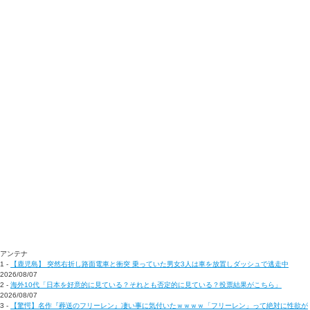
アンテナ
1 -
【鹿児島】 突然右折し路面電車と衝突 乗っていた男女3人は車を放置しダッシュで逃走中
2026/08/07
2 -
海外10代「日本を好意的に見ている？それとも否定的に見ている？投票結果がこちら」
2026/08/07
3 -
【驚愕】名作『葬送のフリーレン』凄い事に気付いたｗｗｗｗ「フリーレン」って絶対に性欲が