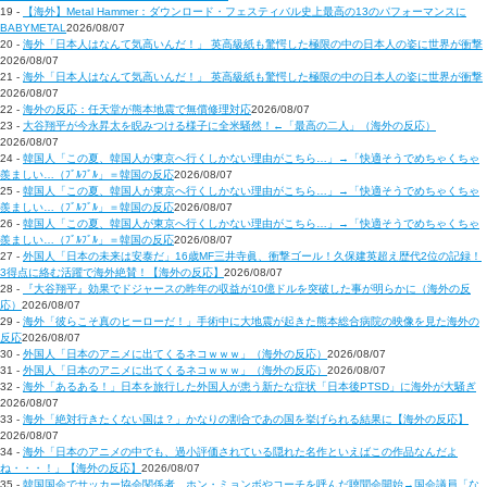
19 -
【海外】Metal Hammer：ダウンロード・フェスティバル史上最高の13のパフォーマンスに
BABYMETAL
2026/08/07
20 -
海外「日本人はなんて気高いんだ！」 英高級紙も驚愕した極限の中の日本人の姿に世界が衝撃
2026/08/07
21 -
海外「日本人はなんて気高いんだ！」 英高級紙も驚愕した極限の中の日本人の姿に世界が衝撃
2026/08/07
22 -
海外の反応：任天堂が熊本地震で無償修理対応
2026/08/07
23 -
大谷翔平が今永昇太を睨みつける様子に全米騒然！←「最高の二人」（海外の反応）
2026/08/07
24 -
韓国人「この夏、韓国人が東京へ行くしかない理由がこちら…」→「快適そうでめちゃくちゃ
羨ましい…（ﾌﾞﾙﾌﾞﾙ」＝韓国の反応
2026/08/07
25 -
韓国人「この夏、韓国人が東京へ行くしかない理由がこちら…」→「快適そうでめちゃくちゃ
羨ましい…（ﾌﾞﾙﾌﾞﾙ」＝韓国の反応
2026/08/07
26 -
韓国人「この夏、韓国人が東京へ行くしかない理由がこちら…」→「快適そうでめちゃくちゃ
羨ましい…（ﾌﾞﾙﾌﾞﾙ」＝韓国の反応
2026/08/07
27 -
外国人「日本の未来は安泰だ」16歳MF三井寺眞、衝撃ゴール！久保建英超え歴代2位の記録！
3得点に絡む活躍で海外絶賛！【海外の反応】
2026/08/07
28 -
『大谷翔平』効果でドジャースの昨年の収益が10億ドルを突破した事が明らかに（海外の反
応）
2026/08/07
29 -
海外「彼らこそ真のヒーローだ！」手術中に大地震が起きた熊本総合病院の映像を見た海外の
反応
2026/08/07
30 -
外国人「日本のアニメに出てくるネコｗｗｗ」（海外の反応）
2026/08/07
31 -
外国人「日本のアニメに出てくるネコｗｗｗ」（海外の反応）
2026/08/07
32 -
海外「あるある！」日本を旅行した外国人が患う新たな症状「日本後PTSD」に海外が大騒ぎ
2026/08/07
33 -
海外「絶対行きたくない国は？」かなりの割合であの国を挙げられる結果に【海外の反応】
2026/08/07
34 -
海外「日本のアニメの中でも、過小評価されている隠れた名作といえばこの作品なんだよ
ね・・・！」【海外の反応】
2026/08/07
35 -
韓国国会でサッカー協会関係者、ホン・ミョンボやコーチを呼んだ聴聞会開始→国会議員「な