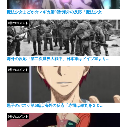
魔法少女まどか☆マギカ第9話:海外の反応「魔法少女...
0件のコメント
海外の反応「第二次世界大戦中、日本軍はドイツ軍より...
0件のコメント
黒子のバスケ第56話:海外の反応「赤司は睾丸を２０...
0件のコメント