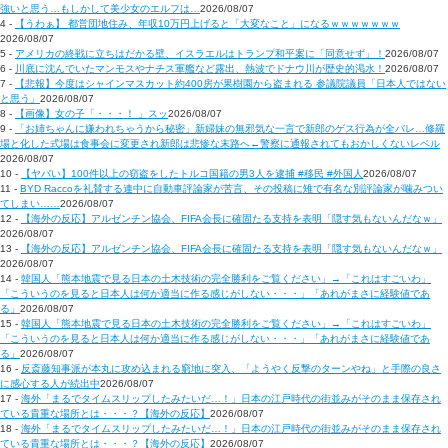
強いと思う…もしかして美少女のエルフは…
2026/08/07
4 -
【うわぁ】 都営団地住み、年収10万円上げると「大変なこと」になるｗｗｗｗｗｗｗ
2026/08/07
5 -
アメリカの終戦に立ちはだかる壁、イスラエルはトランプ和平案に「同意せず」！
2026/08/07
6 -
川底に沈んでいたマンモスやナチス軍艦など露出、熱波でドナウ川が歴史的渇水！
2026/08/07
7 -
【悲報】今度はシャインマスカット約400房が果樹園から盗まれる 参議院議員「日本人ではない
と思う」
2026/08/07
8 -
【画像】女の子「・・・！ 」スッ
2026/08/07
9 -
「お姉ちゃんに嫌われちゃうから秘密」新婦妹の無邪気な一言で新郎のゲス行為が全バレ…修羅
場と化した式場は食事会に変更され新郎は悲惨な末路へ←警察に通報されてもおかしくないレベル
2026/08/07
10 -
【ヤバい】100件以上の窃盗をしたトルコ国籍の男3人を逮捕 #移民 #外国人
2026/08/07
11 -
BYD Raccoを礼賛する連中に自動車評論家が苦言、その投稿に雉で有名な別評論家が噛みつい
てしまい……
2026/08/07
12 -
【海外の反応】アルゼンチン協会、FIFA会長に確固たる支持を表明「隠す気もないんだなｗ」
2026/08/07
13 -
【海外の反応】アルゼンチン協会、FIFA会長に確固たる支持を表明「隠す気もないんだなｗ」
2026/08/07
14 -
韓国人「熊本地震で見る日本の土木技術の完全勝利をご覧ください」→「これはすごいわ」
「こういうのを見ると日本人は何か適当に作る感じがしない・・・」「あれがまさに経験値であ
る」
2026/08/07
15 -
韓国人「熊本地震で見る日本の土木技術の完全勝利をご覧ください」→「これはすごいわ」
「こういうのを見ると日本人は何か適当に作る感じがしない・・・」「あれがまさに経験値であ
る」
2026/08/07
16 -
反斎藤知事派が本丸に攻め込まれる窮地に突入、「ようやく反撃のターンやね」と手際の良さ
に感心する人が続出中
2026/08/07
17 -
海外「まるでタイムスリップしたみたいだ…！」日本の江戸時代の街並みがそのまま保存され
ている貴重な場所とは・・・？【海外の反応】
2026/08/07
18 -
海外「まるでタイムスリップしたみたいだ…！」日本の江戸時代の街並みがそのまま保存され
ている貴重な場所とは・・・？【海外の反応】
2026/08/07