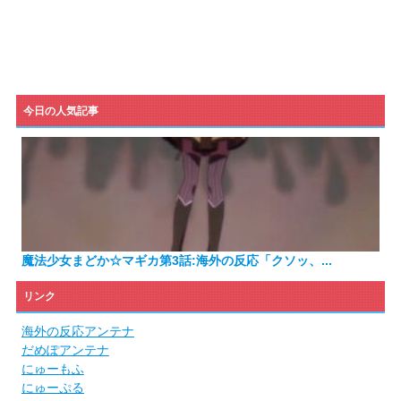
今日の人気記事
魔法少女まどか☆マギカ第3話:海外の反応「クソッ、...
リンク
海外の反応アンテナ
だめぽアンテナ
にゅーもふ
にゅーぷる