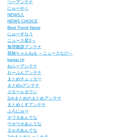
つーアンテナ
にゅーやく
NEWS人
NEWS CHOICE
Best Trend News
にゅーすなう
ニュース星3っ
無理難題アンテナ
我無ちゃんねる ～ニュースなび～
kaigai.ch
ねらーアンテナ
おーぷんアンテナ
まとめチェッカー
まとめνアンテナ
スモールタウン
2chまとめのまとめアンテナ
まとめくすアンテナ
ぶろにゅー
オワタあんてな
ウホウホあんてな
ヌルポあんてな
2chまとめちゃんねる