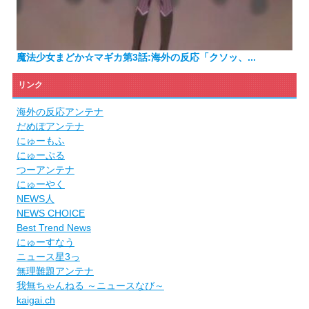
魔法少女まどか☆マギカ第3話:海外の反応「クソッ、...
リンク
海外の反応アンテナ
だめぽアンテナ
にゅーもふ
にゅーぷる
つーアンテナ
にゅーやく
NEWS人
NEWS CHOICE
Best Trend News
にゅーすなう
ニュース星3っ
無理難題アンテナ
我無ちゃんねる ～ニュースなび～
kaigai.ch