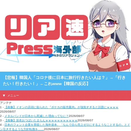
【悲報】韓国人「コロナ後に日本に旅行行きたい人は？」→「行き
たい！行きたい！」←これwww【韓国の反応】
メニュー
アンテナ
1 -
【画像】イオンの店頭に貼られた『ポケカの販売案内』が強気すぎると話題にｗｗｗｗ
2026/08/07
2 -
メタルバンドが日本から死滅した理由ってなに？
2026/08/07
3 -
【画像】浴衣おつぱいたまらんｗｗｗｗｗｗｗｗｗｗｗ
2026/08/07
4 -
日本のフォント企業を買収した海外資本、「なんで自ら売上ゼロにするようなことするの」とド
ン引きするような方針転換を……
2026/08/07