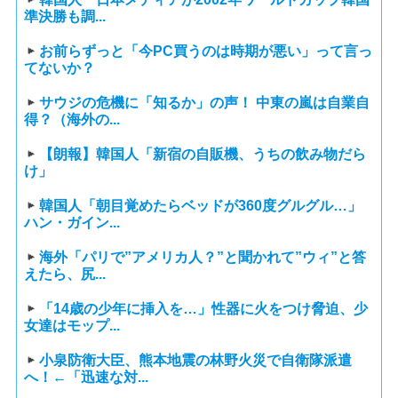
準決勝も調...
お前らずっと「今PC買うのは時期が悪い」って言っ
てないか？
サウジの危機に「知るか」の声！ 中東の嵐は自業自
得？（海外の...
【朗報】韓国人「新宿の自販機、うちの飲み物だら
け」
韓国人「朝目覚めたらベッドが360度グルグル…」
ハン・ガイン...
海外「パリで”アメリカ人？”と聞かれて”ウィ”と答
えたら、尻...
「14歳の少年に挿入を…」性器に火をつけ脅迫、少
女達はモップ...
小泉防衛大臣、熊本地震の林野火災で自衛隊派遣
へ！←「迅速な対...