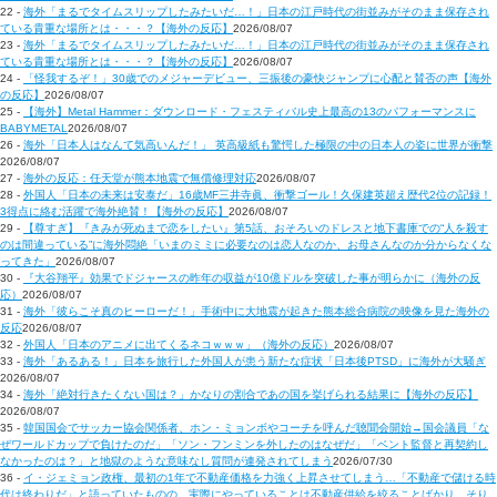
22 -
海外「まるでタイムスリップしたみたいだ…！」日本の江戸時代の街並みがそのまま保存され
ている貴重な場所とは・・・？【海外の反応】
2026/08/07
23 -
海外「まるでタイムスリップしたみたいだ…！」日本の江戸時代の街並みがそのまま保存され
ている貴重な場所とは・・・？【海外の反応】
2026/08/07
24 -
「怪我するぞ！」30歳でのメジャーデビュー、三振後の豪快ジャンプに心配と賛否の声【海外
の反応】
2026/08/07
25 -
【海外】Metal Hammer：ダウンロード・フェスティバル史上最高の13のパフォーマンスに
BABYMETAL
2026/08/07
26 -
海外「日本人はなんて気高いんだ！」 英高級紙も驚愕した極限の中の日本人の姿に世界が衝撃
2026/08/07
27 -
海外の反応：任天堂が熊本地震で無償修理対応
2026/08/07
28 -
外国人「日本の未来は安泰だ」16歳MF三井寺眞、衝撃ゴール！久保建英超え歴代2位の記録！
3得点に絡む活躍で海外絶賛！【海外の反応】
2026/08/07
29 -
【尊すぎ】『きみが死ぬまで恋をしたい』第5話、おそろいのドレスと地下書庫での“人を殺す
のは間違っている”に海外悶絶「いまのミミに必要なのは恋人なのか、お母さんなのか分からなくな
ってきた」
2026/08/07
30 -
『大谷翔平』効果でドジャースの昨年の収益が10億ドルを突破した事が明らかに（海外の反
応）
2026/08/07
31 -
海外「彼らこそ真のヒーローだ！」手術中に大地震が起きた熊本総合病院の映像を見た海外の
反応
2026/08/07
32 -
外国人「日本のアニメに出てくるネコｗｗｗ」（海外の反応）
2026/08/07
33 -
海外「あるある！」日本を旅行した外国人が患う新たな症状「日本後PTSD」に海外が大騒ぎ
2026/08/07
34 -
海外「絶対行きたくない国は？」かなりの割合であの国を挙げられる結果に【海外の反応】
2026/08/07
35 -
韓国国会でサッカー協会関係者、ホン・ミョンボやコーチを呼んだ聴聞会開始→国会議員「な
ぜワールドカップで負けたのだ」「ソン・フンミンを外したのはなぜだ」「ベント監督と再契約し
なかったのは？」と地獄のような意味なし質問が連発されてしまう
2026/07/30
36 -
イ・ジェミョン政権、最初の1年で不動産価格を力強く上昇させてしまう…「不動産で儲ける時
代は終わりだ」と語っていたものの、実際にやっていることは不動産供給を絞ることばかり。そり