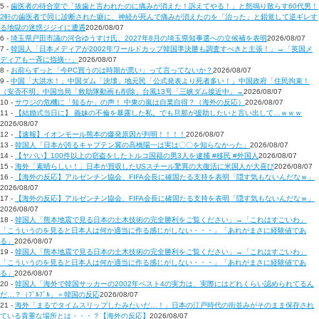
5 -
歯医者の待合室で「抜歯と言われたのに痛みが消えた！訴えてやる！」と怒鳴り散らす60代男！
2軒の歯医者で同じ診断された癖に、神経が死んで痛みが消えたのを「治った」と錯覚して逆ギレす
る地獄の迷惑ジジイに遭遇
2026/08/07
6 -
埼玉県戸田市議の河合ゆうすけ氏、2027年8月の埼玉県知事選への立候補を表明
2026/08/07
7 -
韓国人「日本メディアが2002年ワールドカップ韓国準決勝も調査すべきと主張！」→「英国メ
ディアも一斉に指摘‥」
2026/08/07
8 -
お前らずっと「今PC買うのは時期が悪い」って言ってないか？
2026/08/07
9 -
中国「大洪水！」中国ダム「決壊」地元民「公式発表より死者多い！」中国政府「住民拘束！
（安否不明」中国当局「救助隊動画も削除」台風13号「三峡ダム接近中」→
2026/08/07
10 -
サウジの危機に「知るか」の声！ 中東の嵐は自業自得？（海外の反応）
2026/08/07
11 -
【結婚式当日に】 義妹の不倫を暴露した私。でも旦那が援助したいと言い出して…ｗｗｗ
2026/08/07
12 -
【速報】イオンモール熊本の爆発原因が判明！！！！
2026/08/07
13 -
韓国人「日本が誇るキャプテン翼の高橋陽一は実は〇〇を知らなかった」
2026/08/07
14 -
【ヤバい】100件以上の窃盗をしたトルコ国籍の男3人を逮捕 #移民 #外国人
2026/08/07
15 -
海外「素晴らしい！」日本が買収したUSスチール驚異の大復活に米国人が大喜び
2026/08/07
16 -
【海外の反応】アルゼンチン協会、FIFA会長に確固たる支持を表明「隠す気もないんだなｗ」
2026/08/07
17 -
【海外の反応】アルゼンチン協会、FIFA会長に確固たる支持を表明「隠す気もないんだなｗ」
2026/08/07
18 -
韓国人「熊本地震で見る日本の土木技術の完全勝利をご覧ください」→「これはすごいわ」
「こういうのを見ると日本人は何か適当に作る感じがしない・・・」「あれがまさに経験値であ
る」
2026/08/07
19 -
韓国人「熊本地震で見る日本の土木技術の完全勝利をご覧ください」→「これはすごいわ」
「こういうのを見ると日本人は何か適当に作る感じがしない・・・」「あれがまさに経験値であ
る」
2026/08/07
20 -
韓国人「海外で韓国サッカーの2002年ベスト4の実力は、実際にはどれくらい認められてるん
だ…？（ﾌﾞﾙﾌﾞﾙ」＝韓国の反応
2026/08/07
21 -
海外「まるでタイムスリップしたみたいだ…！」日本の江戸時代の街並みがそのまま保存され
ている貴重な場所とは・・・？【海外の反応】
2026/08/07