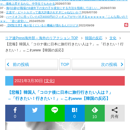
ゃ、価格上昇するわな。中学生でもわかる
2026/07/30
37 -
俺(32歳)が職場の9歳年下の女の子を彼女にする方法を指南してほしい…
2026/07/30
38 -
正直ザ・ビートルズって過大評価されすぎじゃねないか？
2026/07/30
39 -
ハードオフに売っていた4万4000円のフィギュアがヤバすぎるｗｗｗｗｗｗ「こんな高いの？
ｗｗ」「逆に超安い」
2024/05/20
40 -
【閲覧注意】俺が近くにいると機械が壊れるんだけどさ
2022/09/09
リア速Press海外部 – 海外のリアクション TOP
韓国の反応
文化
【悲報】韓国人「コロナ後に日本に旅行行きたい人は？」→「行きたい！行
きたい！」←これwww【韓国の反応】
前の投稿
次の投稿
TOP
2021年3月30日
[
文化
]
【悲報】韓国人「コロナ後に日本に旅行行きたい人は？」
→「行きたい！行きたい！」←これwww【韓国の反応】
0
0
共有
10