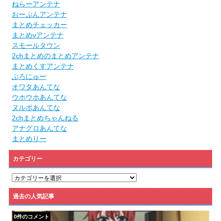
ねらーアンテナ
おーぷんアンテナ
まとめチェッカー
まとめνアンテナ
スモールタウン
2chまとめのまとめアンテナ
まとめくすアンテナ
ぶろにゅー
オワタあんてな
ウホウホあんてな
ヌルポあんてな
2chまとめちゃんねる
アナグロあんてな
まとめりー
カテゴリー
カ
テ
ゴ
過去の人気記事
リ
ー
0件のコメント